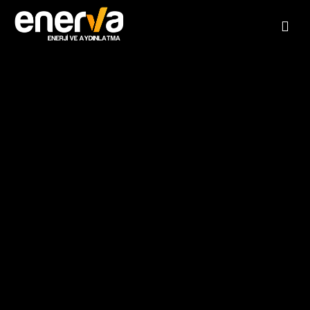
Anasayfa
Hakkımızda
Hizmetlerimiz
Elektrik Proje Tasarımı
Referanslar
Aydınlatma Çözümleri
Dökümanlar
İç Mekan Aydınlatma Çözümleri
KNX - Akıllı Bina Otomasyonu
Blog
Peyzaj Aydınlatma Çözümleri
Zayıf Akım Çözümleri
İletişim
Cephe Aydınlatma Çözümleri
Güvenlik Sistemleri
Müşavirlik ve Danışmanlık